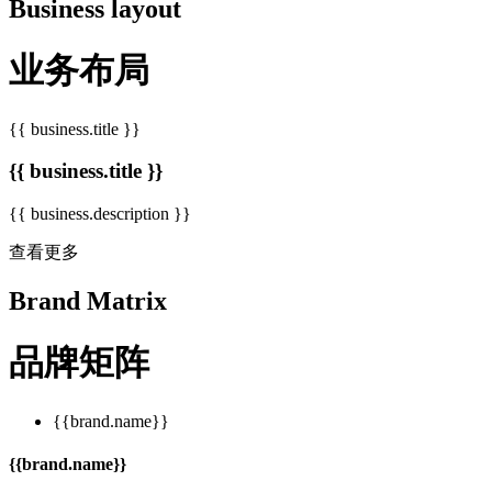
Business layout
业务布局
{{ business.title }}
{{ business.title }}
{{ business.description }}
查看更多
Brand Matrix
品牌矩阵
{{brand.name}}
{{brand.name}}