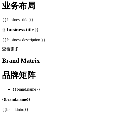
业务布局
{{ business.title }}
{{ business.title }}
{{ business.description }}
查看更多
Brand Matrix
品牌矩阵
{{brand.name}}
{{brand.name}}
{{brand.intro}}