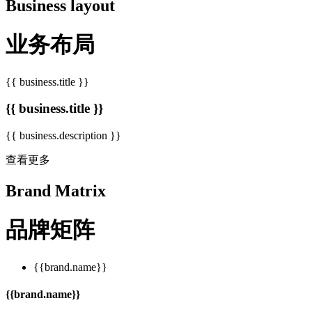
Business layout
业务布局
{{ business.title }}
{{ business.title }}
{{ business.description }}
查看更多
Brand Matrix
品牌矩阵
{{brand.name}}
{{brand.name}}