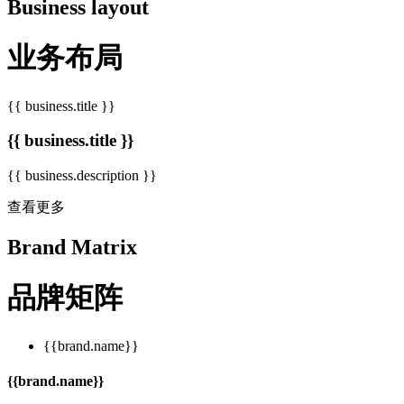
Business layout
业务布局
{{ business.title }}
{{ business.title }}
{{ business.description }}
查看更多
Brand Matrix
品牌矩阵
{{brand.name}}
{{brand.name}}